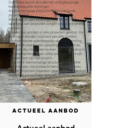
Con Casa bouwt doordachte, energiezuinige,
kwalitatietsvolle woningen.
Als kleinschalige projectontwikkelaar is elk
project uniek.
Meer dan 20 jaar ervaring in het bouwen en
opvolgen van projecten zorgen voor onze unieke
aanpak.
Hart en ziel worden in alle projecten gestopt. De
woningen worden voorzien van alle comfort.
Geothermische warmtepomp, vloerverwarming,
voldoende elektrische uitrusting in elke ruimte,
een volledig uitgeruste keuken, vloerbekleding in
de slaapkamers,.... aan alles wordt gedacht van
voor de start van het project.
Door onze kleinschalige structuur en beperkte
administratie, bijvoorbeeld het voorfinancieren
van de projecten waardoor geen tijd moet gestopt
worden in tussentijdse facturen, kunnen wij u een
onklopbare prijs/kwaliteit bezorgen zonder
verrassingen. Eerst zien en dan betalen.
Actueel Aanbod
Actueel aanbod