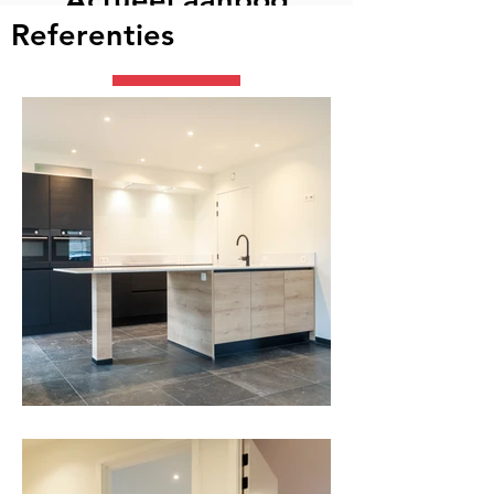
Referenties
Ontdek ons nieuw aanbod in
Oostrozebeke. Hier bouwen we 2
strakke maar tijdloze woningen met
respectievelijk 3 en 4 slaapkamers.
Opnieuw werd aan alle comfort,
gebruiksgemak en energiezuinigheid
gedacht. Kom deze mooie woningen
op perfecte percelen ontdekken.